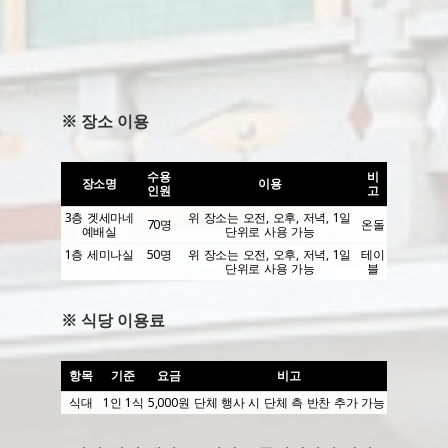
※ 장소 이용
수용
비
장소명
이용
인원
고
3층 겟세마네
위 장소는 오전, 오후, 저녁, 1일
70명
온돌
예배실
단위로 사용 가능
1층 세미나실
50명
위 장소는 오전, 오후, 저녁, 1일
테이
단위로 사용 가능
블
※ 식당 이용료
항목
기준
요금
비고
식대
1인 1식
5,000원
단체 행사 시 단체 측 반찬 추가 가능