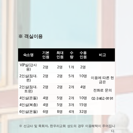
※ 객실이용
기본
최대
수
수용
숙소명
비고
인원
인원
량
인원
VIP실(강사
2명
2명
1개
2명
용)
2인실(침대.
2명
2명
5개
10명
이용에 따른 헌
퀸)
금은
2인실(침대.
2명
2명
2개
4명
전화로 문의
트윈)
4인실(온돌)
4명
5명
2개
10명
02-3462-9191
4인실(복층)
4명
5명
3개
15명
6인실(온돌)
6명
8명
4개
32명
※ 선교사 및 목회자, 한우리교회 성도의 경우 이용혜택이 주어집니
다.