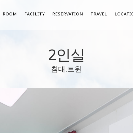
ROOM
FACILITY
RESERVATION
TRAVEL
LOCATI
2인실
침대.트윈