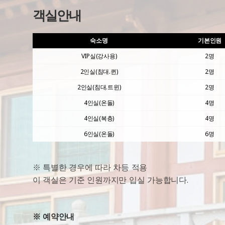
객실안내
숙소명
기본인원
VIP실(강사용)
2명
2인실(침대.퀸)
2명
2인실(침대.트윈)
2명
4인실(온돌)
4명
4인실(복층)
4명
6인실(온돌)
6명
※ 특별한 경우에 따라 차등 적용
이 객실은 기준 인원까지만 입실 가능합니다.
※ 예약안내