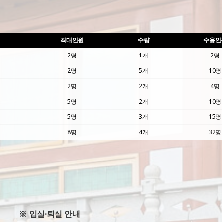
최대인원
수량
수용인
2명
1개
2명
2명
5개
10명
2명
2개
4명
5명
2개
10명
5명
3개
15명
8명
4개
32명
※ 입실·퇴실 안내