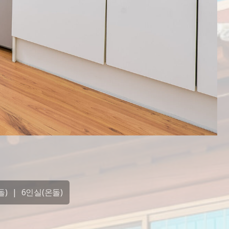
돌)
|
6인실(온돌)