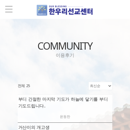
COMMUNITY
이용후기
전체 25
부디 간절한 마지막 기도가 하늘에 닿기를 부디
기도드립니다..
윤동한
거산이의 개고생