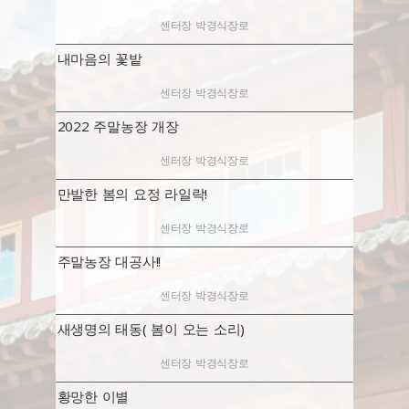
센터장 박경식장로
내마음의 꽃밭
센터장 박경식장로
2022 주말농장 개장
센터장 박경식장로
만발한 봄의 요정 라일락!
센터장 박경식장로
주말농장 대공사!!
센터장 박경식장로
새생명의 태동( 봄이 오는 소리)
센터장 박경식장로
황망한 이별