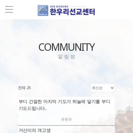
COMMUNITY
알 림 방
전체 25
부디 간절한 마지막 기도가 하늘에 닿기를 부디
기도드립니다..
윤동한
거산이의 개고생